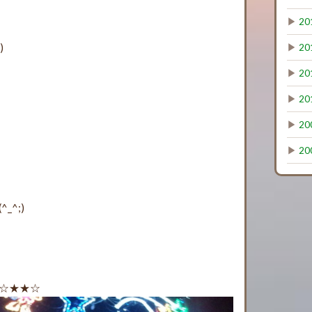
▶
20
)
▶
20
▶
20
▶
20
▶
20
▶
20
^;)
☆★★☆