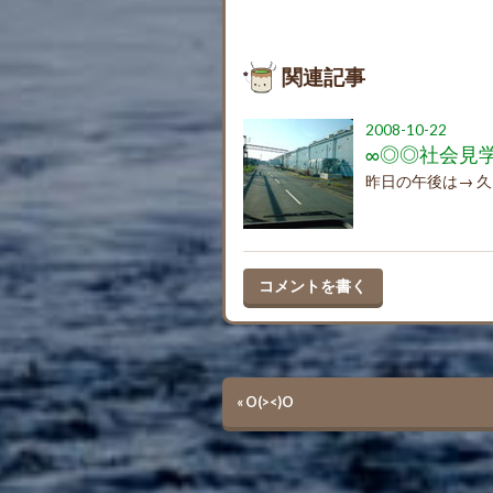
関連記事
2008-10-22
∞◎◎社会見
昨日の午後は→ 久
コメントを書く
«
O(><)O